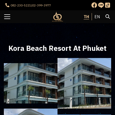
Skip
082-230-5221
|
02-399-3977
to
Search
content
TH
EN
for:
รก
กับเรา
Kora Beach Resort At Phuket
รของเรา
นของเรา
เรา