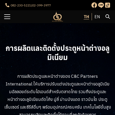
Skip
082-230-5221
|
02-399-3977
to
Search
content
TH
EN
for:
รก
กับเรา
การผลิตและติดตั้งประตูหน้าต่างอลู
รของเรา
มิเนียม
นของเรา
เรา
การผลิตประตูและหน้าต่างของ C&C Partners
International ให้บริการปรับแต่งประตูและหน้าต่างอลูมิเนีย
มอัลลอยด์ระดับไฮเอนด์สำหรับตลาดไทย รวมถึงประตูและ
หน้าต่างอะลูมิเนียมดัดโค้ง มู่ลี่ ม่านบังแดด ราวบันได ประตู
เซ็นเซอร์ และซีรีส์อื่นๆ พร้อมอุปกรณ์ครบครัน เทคโนโลยีขั้นสูง
สามารถผลิตและติดตั้งได้ตามที่ลูกค้าต้องการ