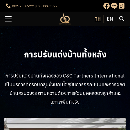
Skip
082-230-5221
|
02-399-3977
to
Search
content
TH
EN
for:
รก
กับเรา
การปรับแต่งบ้านทั้งหลัง
รของเรา
นของเรา
การปรับแต่งบ้านทั้งหลังของ C&C Partners International
เรา
เป็นบริการที่ครอบคลุมซึ่งมอบโซลูชันการออกแบบและการผลิต
บ้านครบวงจร ตามความต้องการส่วนบุคคลของลูกค้าและ
สภาพพื้นที่จริง